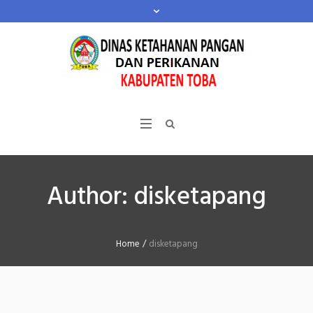
Author:
disketapang
Home
/
disketapang